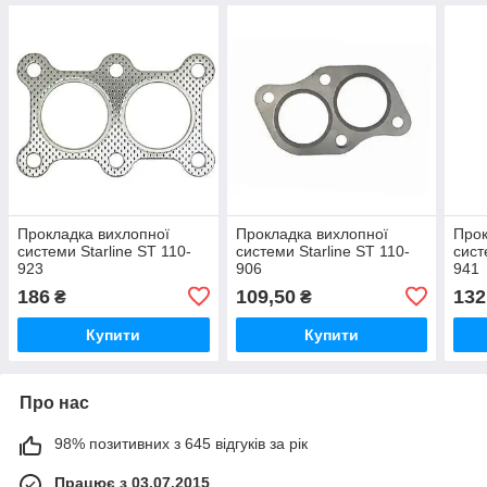
Прокладка вихлопної
Прокладка вихлопної
Прок
системи Starline ST 110-
системи Starline ST 110-
сист
923
906
941
186
109,50
132
₴
₴
Купити
Купити
Про нас
98% позитивних з 645 відгуків за рік
Працює з 03.07.2015