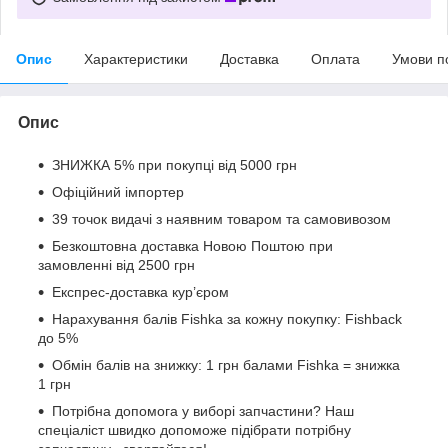
Опис
Характеристики
Доставка
Оплата
Умови п
Опис
ЗНИЖКА 5% при покупці від 5000 грн
Офіційний імпортер
39 точок видачі з наявним товаром та самовивозом
Безкоштовна доставка Новою Поштою при
замовленні від 2500 грн
Експрес-доставка кур’єром
Нарахування балів Fishka за кожну покупку: Fishback
до 5%
Обмін балів на знижку: 1 грн балами Fishka = знижка
1 грн
Потрібна допомога у виборі запчастини? Наш
спеціаліст швидко допоможе підібрати потрібну