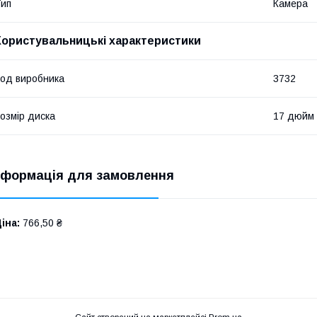
ип
Камера
Користувальницькі характеристики
од виробника
3732
озмір диска
17 дюйм
нформація для замовлення
іна:
766,50 ₴