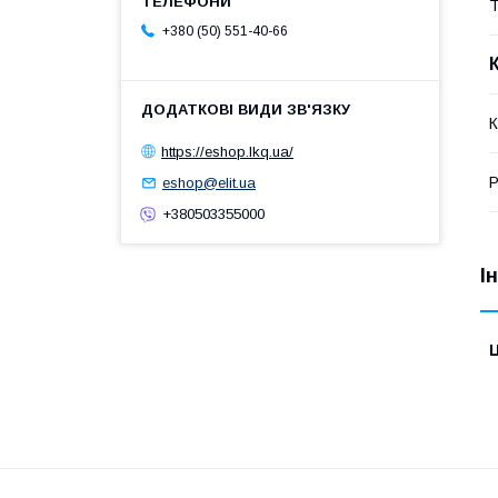
Т
+380 (50) 551-40-66
К
https://eshop.lkq.ua/
Р
eshop@elit.ua
+380503355000
І
Ц