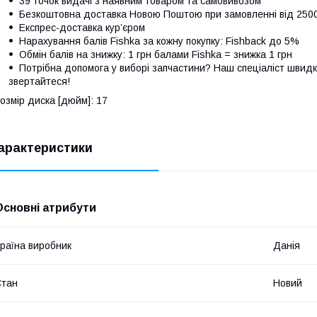
39 точок видачі з наявним товаром та самовивозом
Безкоштовна доставка Новою Поштою при замовленні від 250
Експрес-доставка кур’єром
Нарахування балів Fishka за кожну покупку: Fishback до 5%
Обмін балів на знижку: 1 грн балами Fishka = знижка 1 грн
Потрібна допомога у виборі запчастини? Наш спеціаліст швидк
звертайтеся!
озмір диска [дюйм]: 17
арактеристики
Основні атрибути
раїна виробник
Данія
Стан
Новий