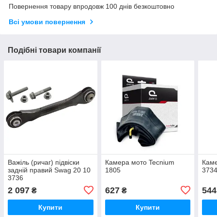
Повернення товару впродовж 100 днів безкоштовно
Всі умови повернення
Подібні товари компанії
Важіль (ричаг) підвіски
Камера мото Tecnium
Кам
задній правий Swag 20 10
1805
373
3736
2 097
627
544
₴
₴
Купити
Купити