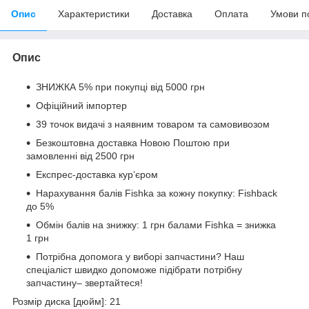
Опис
Характеристики
Доставка
Оплата
Умови п
Опис
ЗНИЖКА 5% при покупці від 5000 грн
Офіційний імпортер
39 точок видачі з наявним товаром та самовивозом
Безкоштовна доставка Новою Поштою при
замовленні від 2500 грн
Експрес-доставка кур’єром
Нарахування балів Fishka за кожну покупку: Fishback
до 5%
Обмін балів на знижку: 1 грн балами Fishka = знижка
1 грн
Потрібна допомога у виборі запчастини? Наш
спеціаліст швидко допоможе підібрати потрібну
запчастину– звертайтеся!
Розмір диска [дюйм]: 21