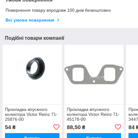
Повернення товару впродовж 100 днів безкоштовно
Всі умови повернення
Подібні товари компанії
Прокладка впускного
Прокладка впускного
Прок
колектора Victor Reinz 71-
колектора Victor Reinz 71-
коле
25876-00
45178-00
3447
54
88,50
84
₴
₴
Купити
Купити