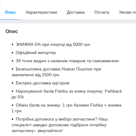
Опис
Характеристики
Доставка
Оплата
Умови п
Опис
ЗНИЖКА 5% при покупці від 5000 грн
Офіційний імпортер
39 точок видачі з наявним товаром та самовивозом
Безкоштовна доставка Новою Поштою при
замовленні від 2500 грн
Експрес-доставка кур’єром
Нарахування балів Fishka за кожну покупку: Fishback
до 5%
Обмін балів на знижку: 1 грн балами Fishka = знижка
1 грн
Потрібна допомога у виборі запчастини? Наш
спеціаліст швидко допоможе підібрати потрібну
запчастину– звертайтеся!