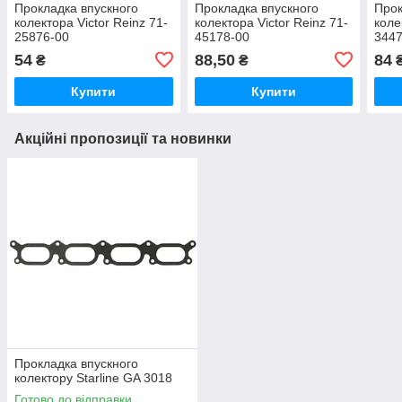
Прокладка впускного
Прокладка впускного
Прок
колектора Victor Reinz 71-
колектора Victor Reinz 71-
коле
25876-00
45178-00
3447
54
88,50
84
₴
₴
Купити
Купити
Акційні пропозиції та новинки
Прокладка впускного
колектору Starline GA 3018
Готово до відправки