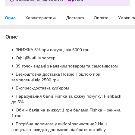
Опис
Характеристики
Доставка
Оплата
Умови п
Опис
ЗНИЖКА 5% при покупці від 5000 грн
Офіційний імпортер
39 точок видачі з наявним товаром та самовивозом
Безкоштовна доставка Новою Поштою при
замовленні від 2500 грн
Експрес-доставка кур’єром
Нарахування балів Fishka за кожну покупку: Fishback
до 5%
Обмін балів на знижку: 1 грн балами Fishka = знижка
1 грн
Потрібна допомога у виборі запчастини? Наш
спеціаліст швидко допоможе підібрати потрібну