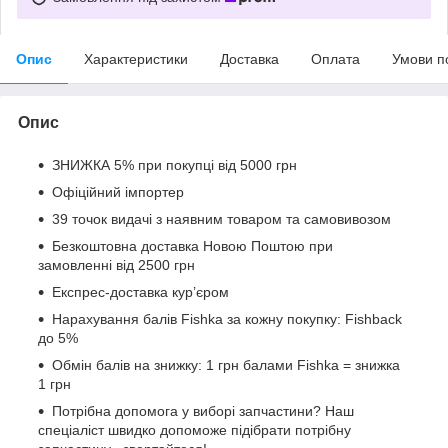
Опис
Характеристики
Доставка
Оплата
Умови п
Опис
ЗНИЖКА 5% при покупці від 5000 грн
Офіційний імпортер
39 точок видачі з наявним товаром та самовивозом
Безкоштовна доставка Новою Поштою при
замовленні від 2500 грн
Експрес-доставка кур’єром
Нарахування балів Fishka за кожну покупку: Fishback
до 5%
Обмін балів на знижку: 1 грн балами Fishka = знижка
1 грн
Потрібна допомога у виборі запчастини? Наш
спеціаліст швидко допоможе підібрати потрібну