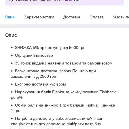
Опис
Характеристики
Доставка
Оплата
Умови п
Опис
ЗНИЖКА 5% при покупці від 5000 грн
Офіційний імпортер
39 точок видачі з наявним товаром та самовивозом
Безкоштовна доставка Новою Поштою при
замовленні від 2500 грн
Експрес-доставка кур’єром
Нарахування балів Fishka за кожну покупку: Fishback
до 5%
Обмін балів на знижку: 1 грн балами Fishka = знижка
1 грн
Потрібна допомога у виборі запчастини? Наш
спеціаліст швидко допоможе підібрати потрібну