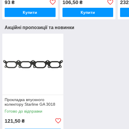
93
106,50
232
₴
₴
Купити
Купити
Акційні пропозиції та новинки
Прокладка впускного
колектору Starline GA 3018
Готово до відправки
121,50
₴