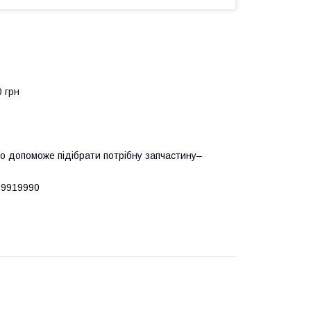
0 грн
о допоможе підібрати потрібну запчастину–
09919990