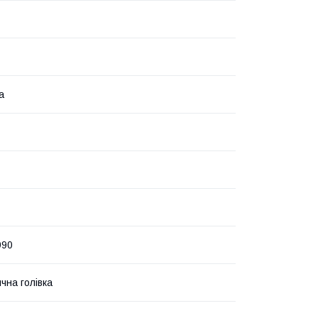
а
990
чна голівка