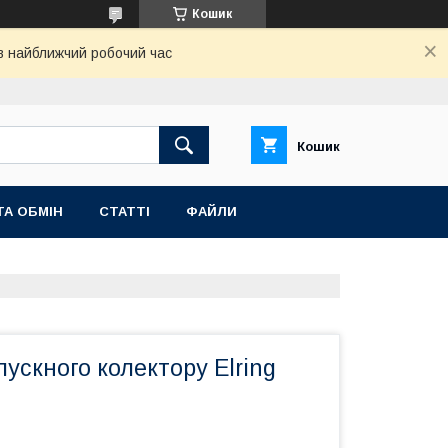
Кошик
 в найближчий робочий час
Кошик
ТА ОБМІН
СТАТТІ
ФАЙЛИ
ускного колектору Elring