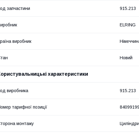
од запчастини
915.213
иробник
ELRING
раїна виробник
Німеччин
Стан
Новий
Користувальницькі характеристики
од виробника
915.213
омер тарифної позиції
8409919
торона монтажу
Циліндри