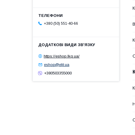
К
+380 (50) 551-40-66
В
К
https://eshop.lkq.ua/
eshop@elit.ua
+380503355000
К
Н
С