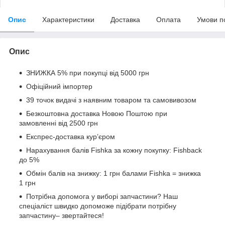
Опис
Характеристики
Доставка
Оплата
Умови п
Опис
ЗНИЖКА 5% при покупці від 5000 грн
Офіційний імпортер
39 точок видачі з наявним товаром та самовивозом
Безкоштовна доставка Новою Поштою при
замовленні від 2500 грн
Експрес-доставка кур’єром
Нарахування балів Fishka за кожну покупку: Fishback
до 5%
Обмін балів на знижку: 1 грн балами Fishka = знижка
1 грн
Потрібна допомога у виборі запчастини? Наш
спеціаліст швидко допоможе підібрати потрібну
запчастину– звертайтеся!