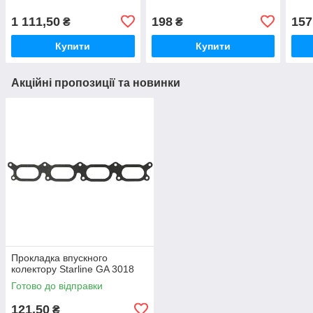
1 111,50
198
157
₴
₴
Купити
Купити
Акційні пропозиції та новинки
Прокладка впускного
колектору Starline GA 3018
Готово до відправки
121,50
₴