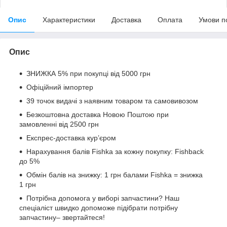
Опис
Характеристики
Доставка
Оплата
Умови п
Опис
ЗНИЖКА 5% при покупці від 5000 грн
Офіційний імпортер
39 точок видачі з наявним товаром та самовивозом
Безкоштовна доставка Новою Поштою при
замовленні від 2500 грн
Експрес-доставка кур’єром
Нарахування балів Fishka за кожну покупку: Fishback
до 5%
Обмін балів на знижку: 1 грн балами Fishka = знижка
1 грн
Потрібна допомога у виборі запчастини? Наш
спеціаліст швидко допоможе підібрати потрібну
запчастину– звертайтеся!