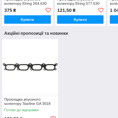
колектору Elring 264.630
колектору Elring 577.630
коле
375
121,50
1 0
₴
₴
Купити
Купити
Акційні пропозиції та новинки
Прокладка впускного
колектору Starline GA 3018
Готово до відправки