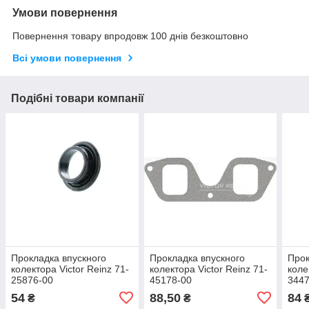
Умови повернення
Повернення товару впродовж 100 днів безкоштовно
Всі умови повернення
Подібні товари компанії
Прокладка впускного
Прокладка впускного
Прок
колектора Victor Reinz 71-
колектора Victor Reinz 71-
коле
25876-00
45178-00
3447
54
88,50
84
₴
₴