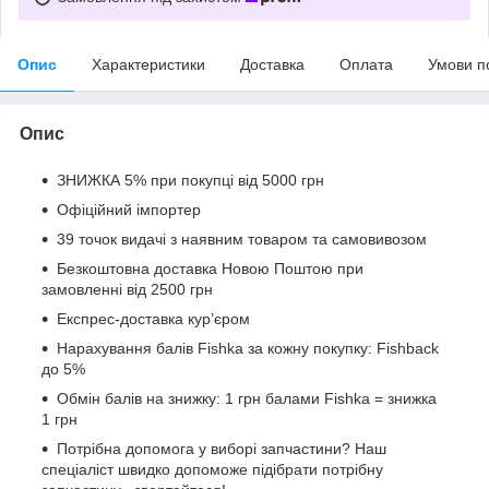
Опис
Характеристики
Доставка
Оплата
Умови п
Опис
ЗНИЖКА 5% при покупці від 5000 грн
Офіційний імпортер
39 точок видачі з наявним товаром та самовивозом
Безкоштовна доставка Новою Поштою при
замовленні від 2500 грн
Експрес-доставка кур’єром
Нарахування балів Fishka за кожну покупку: Fishback
до 5%
Обмін балів на знижку: 1 грн балами Fishka = знижка
1 грн
Потрібна допомога у виборі запчастини? Наш
спеціаліст швидко допоможе підібрати потрібну