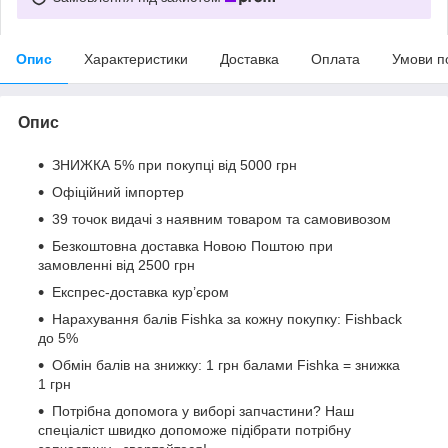
Опис
Характеристики
Доставка
Оплата
Умови п
Опис
ЗНИЖКА 5% при покупці від 5000 грн
Офіційний імпортер
39 точок видачі з наявним товаром та самовивозом
Безкоштовна доставка Новою Поштою при
замовленні від 2500 грн
Експрес-доставка кур’єром
Нарахування балів Fishka за кожну покупку: Fishback
до 5%
Обмін балів на знижку: 1 грн балами Fishka = знижка
1 грн
Потрібна допомога у виборі запчастини? Наш
спеціаліст швидко допоможе підібрати потрібну