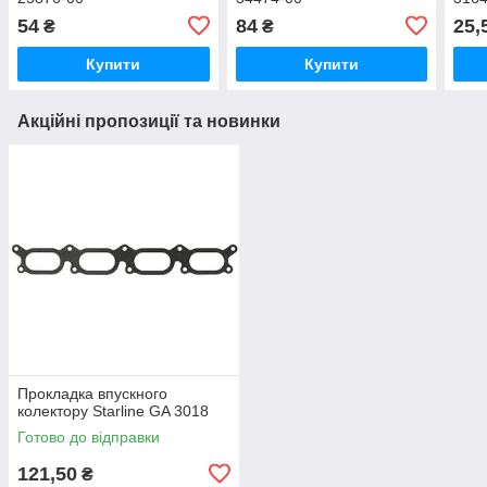
54
84
25,
₴
₴
Купити
Купити
Акційні пропозиції та новинки
Прокладка впускного
колектору Starline GA 3018
Готово до відправки
121,50
₴