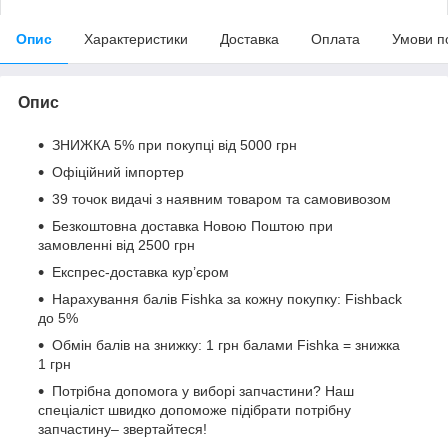
Опис
Характеристики
Доставка
Оплата
Умови п
Опис
ЗНИЖКА 5% при покупці від 5000 грн
Офіційний імпортер
39 точок видачі з наявним товаром та самовивозом
Безкоштовна доставка Новою Поштою при
замовленні від 2500 грн
Експрес-доставка кур’єром
Нарахування балів Fishka за кожну покупку: Fishback
до 5%
Обмін балів на знижку: 1 грн балами Fishka = знижка
1 грн
Потрібна допомога у виборі запчастини? Наш
спеціаліст швидко допоможе підібрати потрібну
запчастину– звертайтеся!