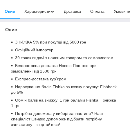
Опис
Характеристики
Доставка
Оплата
Умови п
Опис
ЗНИЖКА 5% при покупці від 5000 грн
Офіційний імпортер
39 точок видачі з наявним товаром та самовивозом
Безкоштовна доставка Новою Поштою при
замовленні від 2500 грн
Експрес-доставка кур’єром
Нарахування балів Fishka за кожну покупку: Fishback
до 5%
Обмін балів на знижку: 1 грн балами Fishka = знижка
1 грн
Потрібна допомога у виборі запчастини? Наш
спеціаліст швидко допоможе підібрати потрібну
запчастину– звертайтеся!