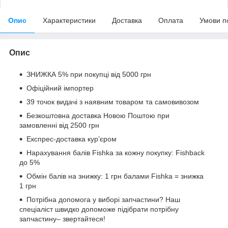
Опис
Характеристики
Доставка
Оплата
Умови п
Опис
ЗНИЖКА 5% при покупці від 5000 грн
Офіційний імпортер
39 точок видачі з наявним товаром та самовивозом
Безкоштовна доставка Новою Поштою при
замовленні від 2500 грн
Експрес-доставка кур’єром
Нарахування балів Fishka за кожну покупку: Fishback
до 5%
Обмін балів на знижку: 1 грн балами Fishka = знижка
1 грн
Потрібна допомога у виборі запчастини? Наш
спеціаліст швидко допоможе підібрати потрібну
запчастину– звертайтеся!