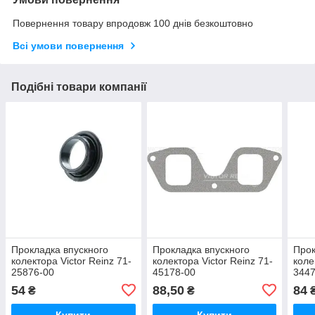
Повернення товару впродовж 100 днів безкоштовно
Всі умови повернення
Подібні товари компанії
Прокладка впускного
Прокладка впускного
Прок
колектора Victor Reinz 71-
колектора Victor Reinz 71-
коле
25876-00
45178-00
3447
54
88,50
84
₴
₴
Купити
Купити