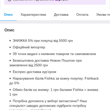
Опис
Характеристики
Доставка
Оплата
Умови п
Опис
ЗНИЖКА 5% при покупці від 5000 грн
Офіційний імпортер
39 точок видачі з наявним товаром та самовивозом
Безкоштовна доставка Новою Поштою при
замовленні від 2500 грн
Експрес-доставка кур’єром
Нарахування балів Fishka за кожну покупку: Fishback
до 5%
Обмін балів на знижку: 1 грн балами Fishka = знижка
1 грн
Потрібна допомога у виборі запчастини? Наш
спеціаліст швидко допоможе підібрати потрібну