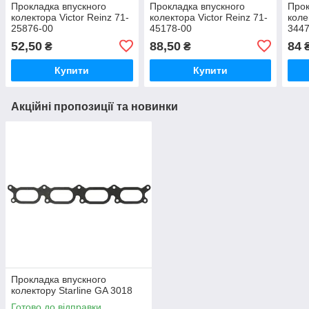
Прокладка впускного
Прокладка впускного
Прок
колектора Victor Reinz 71-
колектора Victor Reinz 71-
коле
25876-00
45178-00
3447
52,50
88,50
84
₴
₴
Купити
Купити
Акційні пропозиції та новинки
Прокладка впускного
колектору Starline GA 3018
Готово до відправки