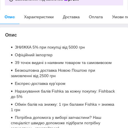
Опис
Характеристики
Доставка
Оплата
Умови п
Опис
ЗНИЖКА 5% при покупці від 5000 грн
Офіційний імпортер
39 точок видачі з наявним товаром та самовивозом
Безкоштовна доставка Новою Поштою при
замовленні від 2500 грн
Експрес-доставка кур’єром
Нарахування балів Fishka за кожну покупку: Fishback
до 5%
Обмін балів на знижку: 1 грн балами Fishka = знижка
1 грн
Потрібна допомога у виборі запчастини? Наш
спеціаліст швидко допоможе підібрати потрібну