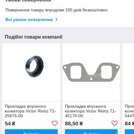
Повернення товару впродовж 100 днів безкоштовно
Всі умови повернення
Подібні товари компанії
Прокладка впускного
Прокладка впускного
Прок
колектора Victor Reinz 71-
колектора Victor Reinz 71-
коле
25876-00
45178-00
3447
54
88,50
84
₴
₴
Купити
Купити