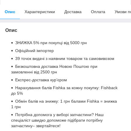
Опис
Характеристики
Доставка
Оплата
Умови п
Опис
ЗНИЖКА 5% при покупці від 5000 грн
Офіційний імпортер
39 точок видачі з наявним товаром та самовивозом
Безкоштовна доставка Новою Поштою при
замовленні від 2500 грн
Експрес-доставка кур’єром
Нарахування балів Fishka за кожну покупку: Fishback
до 5%
Обмін балів на знижку: 1 грн балами Fishka = знижка
1 грн
Потрібна допомога у виборі запчастини? Наш
спеціаліст швидко допоможе підібрати потрібну
запчастину– звертайтеся!