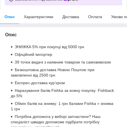
Опис
Характеристики
Доставка
Оплата
Умови п
Опис
ЗНИЖКА 5% при покупці від 5000 грн
Офіційний імпортер
39 точок видачі з наявним товаром та самовивозом
Безкоштовна доставка Новою Поштою при
замовленні від 2500 грн
Експрес-доставка кур’єром
Нарахування балів Fishka за кожну покупку: Fishback
до 5%
Обмін балів на знижку: 1 грн балами Fishka = знижка
1 грн
Потрібна допомога у виборі запчастини? Наш
спеціаліст швидко допоможе підібрати потрібну