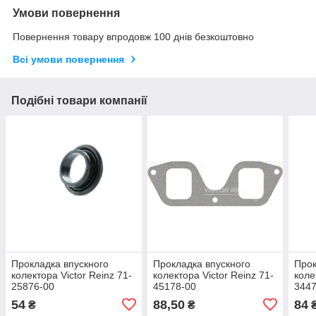
Умови повернення
Повернення товару впродовж 100 днів безкоштовно
Всі умови повернення
Подібні товари компанії
Прокладка впускного
Прокладка впускного
Прок
колектора Victor Reinz 71-
колектора Victor Reinz 71-
коле
25876-00
45178-00
3447
54
88,50
84
₴
₴