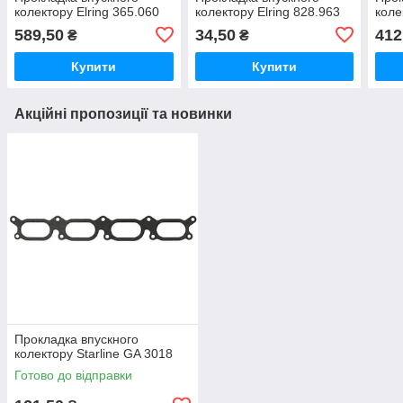
колектору Elring 365.060
колектору Elring 828.963
коле
589,50
34,50
412
₴
₴
Купити
Купити
Акційні пропозиції та новинки
Прокладка впускного
колектору Starline GA 3018
Готово до відправки