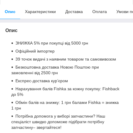
Опис
Характеристики
Доставка
Оплата
Умови п
Опис
ЗНИЖКА 5% при покупці від 5000 грн
Офіційний імпортер
39 точок видачі з наявним товаром та самовивозом
Безкоштовна доставка Новою Поштою при
замовленні від 2500 грн
Експрес-доставка кур’єром
Нарахування балів Fishka за кожну покупку: Fishback
до 5%
Обмін балів на знижку: 1 грн балами Fishka = знижка
1 грн
Потрібна допомога у виборі запчастини? Наш
спеціаліст швидко допоможе підібрати потрібну
запчастину– звертайтеся!