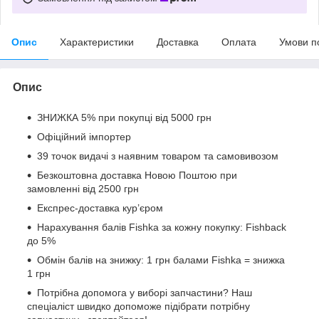
Опис
Характеристики
Доставка
Оплата
Умови п
Опис
ЗНИЖКА 5% при покупці від 5000 грн
Офіційний імпортер
39 точок видачі з наявним товаром та самовивозом
Безкоштовна доставка Новою Поштою при
замовленні від 2500 грн
Експрес-доставка кур’єром
Нарахування балів Fishka за кожну покупку: Fishback
до 5%
Обмін балів на знижку: 1 грн балами Fishka = знижка
1 грн
Потрібна допомога у виборі запчастини? Наш
спеціаліст швидко допоможе підібрати потрібну