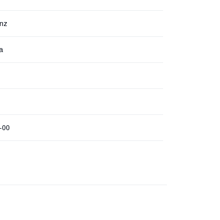
inz
а
-00