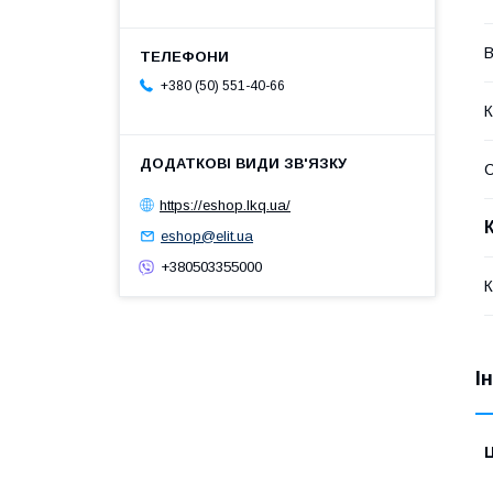
В
+380 (50) 551-40-66
К
https://eshop.lkq.ua/
eshop@elit.ua
+380503355000
К
І
Ц