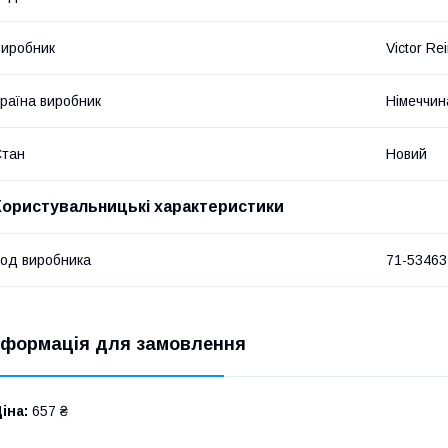
иробник
Victor Re
раїна виробник
Німеччин
Стан
Новий
Користувальницькі характеристики
од виробника
71-53463
нформація для замовлення
іна:
657 ₴