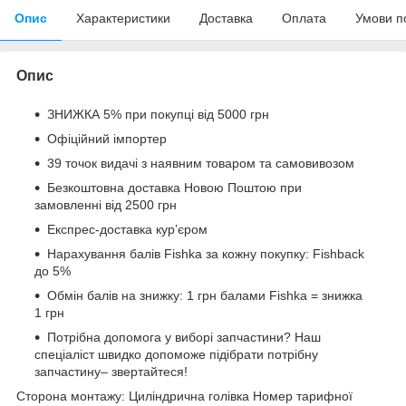
Опис
Характеристики
Доставка
Оплата
Умови п
Опис
ЗНИЖКА 5% при покупці від 5000 грн
Офіційний імпортер
39 точок видачі з наявним товаром та самовивозом
Безкоштовна доставка Новою Поштою при
замовленні від 2500 грн
Експрес-доставка кур’єром
Нарахування балів Fishka за кожну покупку: Fishback
до 5%
Обмін балів на знижку: 1 грн балами Fishka = знижка
1 грн
Потрібна допомога у виборі запчастини? Наш
спеціаліст швидко допоможе підібрати потрібну
запчастину– звертайтеся!
Сторона монтажу: Циліндрична голівка Номер тарифної