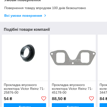
Повернення товару впродовж 100 днів безкоштовно
Всі умови повернення
Подібні товари компанії
Прокладка впускного
Прокладка впускного
Прок
колектора Victor Reinz 71-
колектора Victor Reinz 71-
коле
25876-00
45178-00
3447
54
88,50
84
₴
₴
Купити
Купити