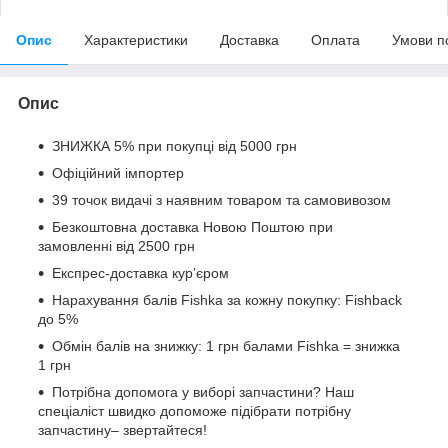
Опис
Характеристики
Доставка
Оплата
Умови п
Опис
ЗНИЖКА 5% при покупці від 5000 грн
Офіційний імпортер
39 точок видачі з наявним товаром та самовивозом
Безкоштовна доставка Новою Поштою при
замовленні від 2500 грн
Експрес-доставка кур’єром
Нарахування балів Fishka за кожну покупку: Fishback
до 5%
Обмін балів на знижку: 1 грн балами Fishka = знижка
1 грн
Потрібна допомога у виборі запчастини? Наш
спеціаліст швидко допоможе підібрати потрібну
запчастину– звертайтеся!