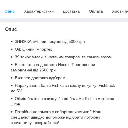
Опис
Характеристики
Доставка
Оплата
Умови п
Опис
ЗНИЖКА 5% при покупці від 5000 грн
Офіційний імпортер
39 точок видачі з наявним товаром та самовивозом
Безкоштовна доставка Новою Поштою при
замовленні від 2500 грн
Експрес-доставка кур’єром
Нарахування балів Fishka за кожну покупку: Fishback
до 5%
Обмін балів на знижку: 1 грн балами Fishka = знижка
1 грн
Потрібна допомога у виборі запчастини? Наш
спеціаліст швидко допоможе підібрати потрібну
запчастину– звертайтеся!