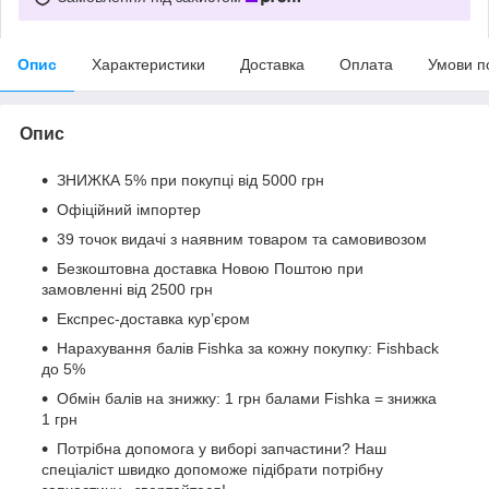
Опис
Характеристики
Доставка
Оплата
Умови п
Опис
ЗНИЖКА 5% при покупці від 5000 грн
Офіційний імпортер
39 точок видачі з наявним товаром та самовивозом
Безкоштовна доставка Новою Поштою при
замовленні від 2500 грн
Експрес-доставка кур’єром
Нарахування балів Fishka за кожну покупку: Fishback
до 5%
Обмін балів на знижку: 1 грн балами Fishka = знижка
1 грн
Потрібна допомога у виборі запчастини? Наш
спеціаліст швидко допоможе підібрати потрібну