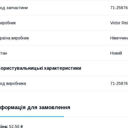
од запчастини
71-25876
иробник
Victor Re
раїна виробник
Німеччин
Стан
Новий
Користувальницькі характеристики
од виробника
71-25876
нформація для замовлення
іна:
52,50 ₴