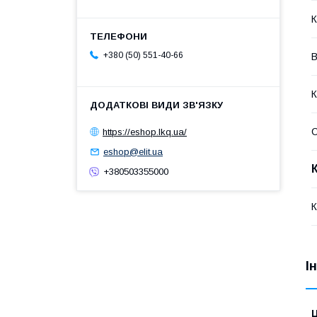
К
+380 (50) 551-40-66
В
К
https://eshop.lkq.ua/
eshop@elit.ua
+380503355000
К
І
Ц