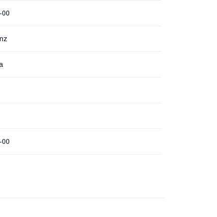
-00
inz
а
-00