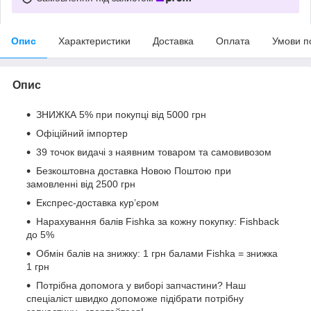
Опис
Характеристики
Доставка
Оплата
Умови п
Опис
ЗНИЖКА 5% при покупці від 5000 грн
Офіційний імпортер
39 точок видачі з наявним товаром та самовивозом
Безкоштовна доставка Новою Поштою при
замовленні від 2500 грн
Експрес-доставка кур’єром
Нарахування балів Fishka за кожну покупку: Fishback
до 5%
Обмін балів на знижку: 1 грн балами Fishka = знижка
1 грн
Потрібна допомога у виборі запчастини? Наш
спеціаліст швидко допоможе підібрати потрібну