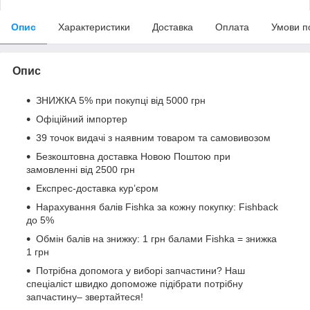
Опис
Характеристики
Доставка
Оплата
Умови п
Опис
ЗНИЖКА 5% при покупці від 5000 грн
Офіційний імпортер
39 точок видачі з наявним товаром та самовивозом
Безкоштовна доставка Новою Поштою при
замовленні від 2500 грн
Експрес-доставка кур’єром
Нарахування балів Fishka за кожну покупку: Fishback
до 5%
Обмін балів на знижку: 1 грн балами Fishka = знижка
1 грн
Потрібна допомога у виборі запчастини? Наш
спеціаліст швидко допоможе підібрати потрібну
запчастину– звертайтеся!