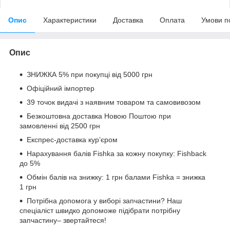
Опис
Характеристики
Доставка
Оплата
Умови п
Опис
ЗНИЖКА 5% при покупці від 5000 грн
Офіційний імпортер
39 точок видачі з наявним товаром та самовивозом
Безкоштовна доставка Новою Поштою при
замовленні від 2500 грн
Експрес-доставка кур’єром
Нарахування балів Fishka за кожну покупку: Fishback
до 5%
Обмін балів на знижку: 1 грн балами Fishka = знижка
1 грн
Потрібна допомога у виборі запчастини? Наш
спеціаліст швидко допоможе підібрати потрібну
запчастину– звертайтеся!