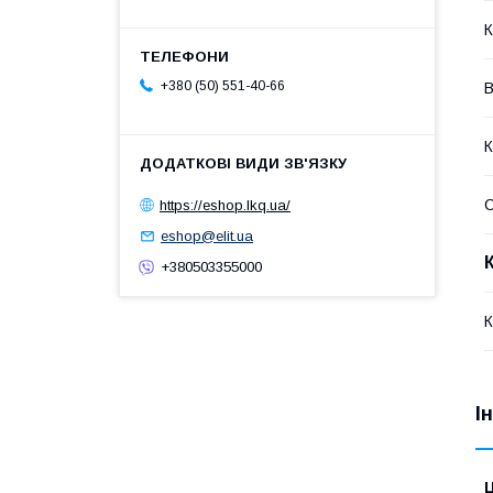
К
+380 (50) 551-40-66
В
К
https://eshop.lkq.ua/
eshop@elit.ua
+380503355000
К
І
Ц