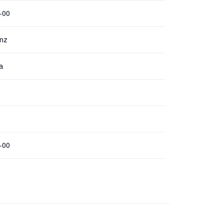
-00
inz
а
-00