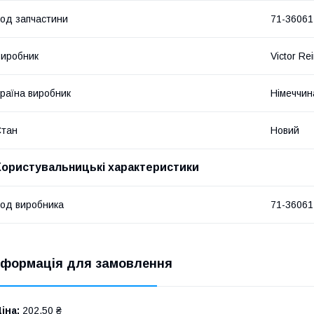
од запчастини
71-36061
иробник
Victor Re
раїна виробник
Німеччин
Стан
Новий
Користувальницькі характеристики
од виробника
71-36061
нформація для замовлення
іна:
202,50 ₴