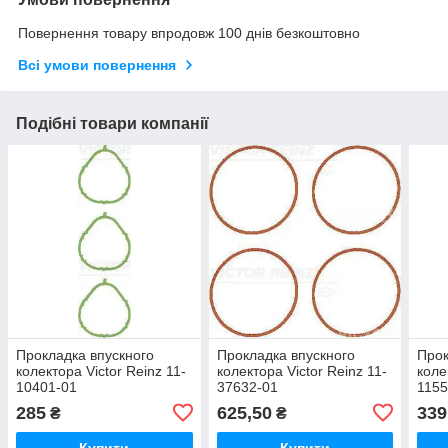
Повернення товару впродовж 100 днів безкоштовно
Всі умови повернення
Подібні товари компанії
Прокладка впускного
Прокладка впускного
Прок
колектора Victor Reinz 11-
колектора Victor Reinz 11-
коле
10401-01
37632-01
1155
285
625,50
339
₴
₴
Купити
Купити