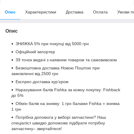
Опис
Характеристики
Доставка
Оплата
Умови п
Опис
ЗНИЖКА 5% при покупці від 5000 грн
Офіційний імпортер
39 точок видачі з наявним товаром та самовивозом
Безкоштовна доставка Новою Поштою при
замовленні від 2500 грн
Експрес-доставка кур’єром
Нарахування балів Fishka за кожну покупку: Fishback
до 5%
Обмін балів на знижку: 1 грн балами Fishka = знижка
1 грн
Потрібна допомога у виборі запчастини? Наш
спеціаліст швидко допоможе підібрати потрібну
запчастину– звертайтеся!