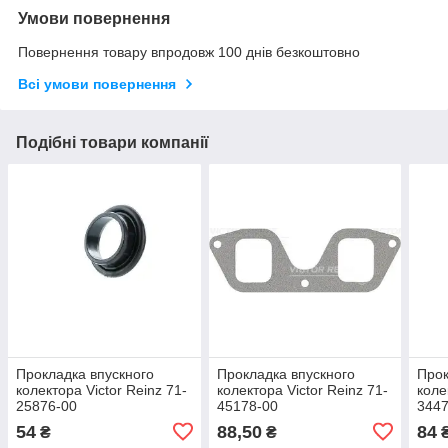
Умови повернення
Повернення товару впродовж 100 днів безкоштовно
Всі умови повернення
Подібні товари компанії
Прокладка впускного
Прокладка впускного
Прок
колектора Victor Reinz 71-
колектора Victor Reinz 71-
коле
25876-00
45178-00
3447
54
88,50
84
₴
₴