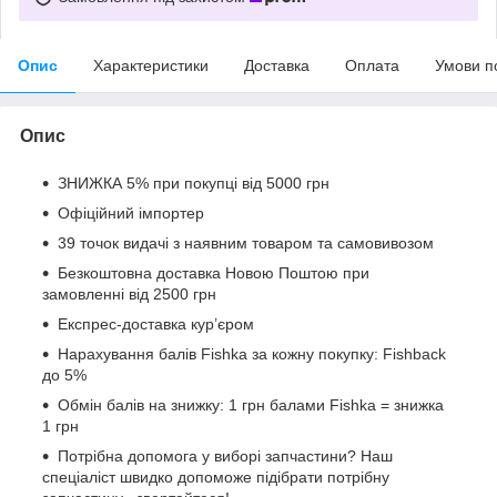
Опис
Характеристики
Доставка
Оплата
Умови п
Опис
ЗНИЖКА 5% при покупці від 5000 грн
Офіційний імпортер
39 точок видачі з наявним товаром та самовивозом
Безкоштовна доставка Новою Поштою при
замовленні від 2500 грн
Експрес-доставка кур’єром
Нарахування балів Fishka за кожну покупку: Fishback
до 5%
Обмін балів на знижку: 1 грн балами Fishka = знижка
1 грн
Потрібна допомога у виборі запчастини? Наш
спеціаліст швидко допоможе підібрати потрібну