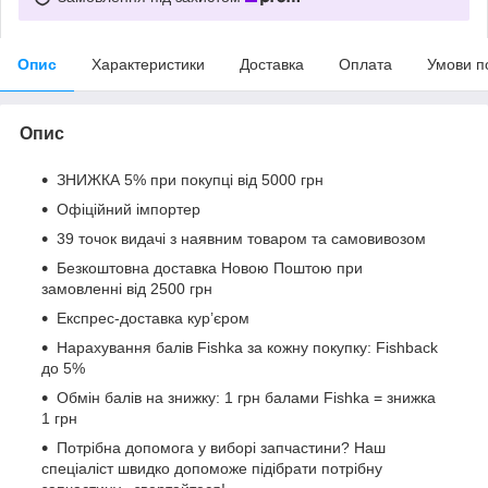
Опис
Характеристики
Доставка
Оплата
Умови п
Опис
ЗНИЖКА 5% при покупці від 5000 грн
Офіційний імпортер
39 точок видачі з наявним товаром та самовивозом
Безкоштовна доставка Новою Поштою при
замовленні від 2500 грн
Експрес-доставка кур’єром
Нарахування балів Fishka за кожну покупку: Fishback
до 5%
Обмін балів на знижку: 1 грн балами Fishka = знижка
1 грн
Потрібна допомога у виборі запчастини? Наш
спеціаліст швидко допоможе підібрати потрібну