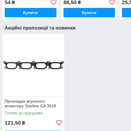
54
88,50
25,
₴
₴
Купити
Купити
Акційні пропозиції та новинки
Прокладка впускного
колектору Starline GA 3018
Готово до відправки
121,50
₴