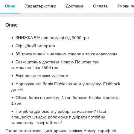
Опис
Характеристики
Доставка
Оплата
Умови п
Опис
ЗНИЖКА 5% при покупці від 5000 грн
Офіційний імпортер
39 точок видачі з наявним товаром та самовивозом
Безкоштовна доставка Новою Поштою при
замовленні від 2500 грн
Експрес-доставка кур’єром
Нарахування балів Fishka за кожну покупку: Fishback
до 5%
Обмін балів на знижку: 1 грн балами Fishka = знижка
1 грн
Потрібна допомога у виборі запчастини? Наш
спеціаліст швидко допоможе підібрати потрібну
запчастину– звертайтеся!
Сторона монтажу: Циліндрична голівка Номер тарифної