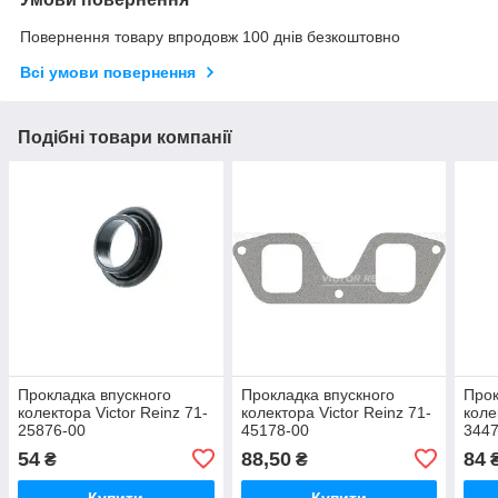
Повернення товару впродовж 100 днів безкоштовно
Всі умови повернення
Подібні товари компанії
Прокладка впускного
Прокладка впускного
Прок
колектора Victor Reinz 71-
колектора Victor Reinz 71-
коле
25876-00
45178-00
3447
54
88,50
84
₴
₴
Купити
Купити