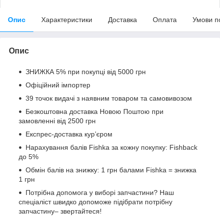
Опис
Характеристики
Доставка
Оплата
Умови п
Опис
ЗНИЖКА 5% при покупці від 5000 грн
Офіційний імпортер
39 точок видачі з наявним товаром та самовивозом
Безкоштовна доставка Новою Поштою при
замовленні від 2500 грн
Експрес-доставка кур’єром
Нарахування балів Fishka за кожну покупку: Fishback
до 5%
Обмін балів на знижку: 1 грн балами Fishka = знижка
1 грн
Потрібна допомога у виборі запчастини? Наш
спеціаліст швидко допоможе підібрати потрібну
запчастину– звертайтеся!