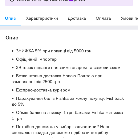
Опис
Характеристики
Доставка
Оплата
Умови п
Опис
ЗНИЖКА 5% при покупці від 5000 грн
Офіційний імпортер
39 точок видачі з наявним товаром та самовивозом
Безкоштовна доставка Новою Поштою при
замовленні від 2500 грн
Експрес-доставка кур’єром
Нарахування балів Fishka за кожну покупку: Fishback
до 5%
Обмін балів на знижку: 1 грн балами Fishka = знижка
1 грн
Потрібна допомога у виборі запчастини? Наш
спеціаліст швидко допоможе підібрати потрібну