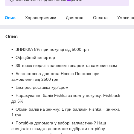
Опис
Характеристики
Доставка
Оплата
Умови п
Опис
ЗНИЖКА 5% при покупці від 5000 грн
Офіційний імпортер
39 точок видачі з наявним товаром та самовивозом
Безкоштовна доставка Новою Поштою при
замовленні від 2500 грн
Експрес-доставка кур’єром
Нарахування балів Fishka за кожну покупку: Fishback
до 5%
Обмін балів на знижку: 1 грн балами Fishka = знижка
1 грн
Потрібна допомога у виборі запчастини? Наш
спеціаліст швидко допоможе підібрати потрібну