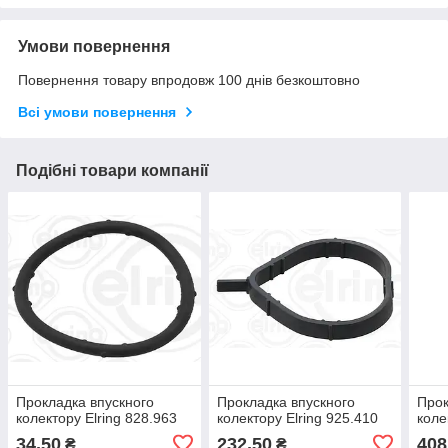
Умови повернення
Повернення товару впродовж 100 днів безкоштовно
Всі умови повернення
Подібні товари компанії
Прокладка впускного
Прокладка впускного
Прок
колектору Elring 828.963
колектору Elring 925.410
коле
34,50
232,50
408
₴
₴