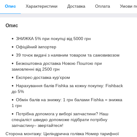
Опис
Характеристики
Доставка
Оплата
Умови п
Опис
ЗНИЖКА 5% при покупці від 5000 грн
Офіційний імпортер
39 точок видачі з наявним товаром та самовивозом
Безкоштовна доставка Новою Поштою при
замовленні від 2500 грн
Експрес-доставка кур’єром
Нарахування балів Fishka за кожну покупку: Fishback
до 5%
Обмін балів на знижку: 1 грн балами Fishka = знижка
1 грн
Потрібна допомога у виборі запчастини? Наш
спеціаліст швидко допоможе підібрати потрібну
запчастину– звертайтеся!
Сторона монтажу: Циліндрична голівка Номер тарифної