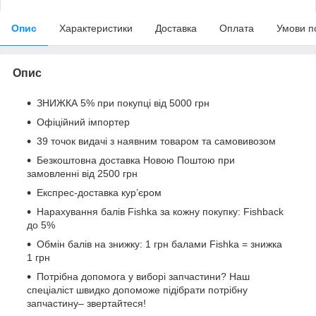
Опис
Характеристики
Доставка
Оплата
Умови п
Опис
ЗНИЖКА 5% при покупці від 5000 грн
Офіційний імпортер
39 точок видачі з наявним товаром та самовивозом
Безкоштовна доставка Новою Поштою при
замовленні від 2500 грн
Експрес-доставка кур’єром
Нарахування балів Fishka за кожну покупку: Fishback
до 5%
Обмін балів на знижку: 1 грн балами Fishka = знижка
1 грн
Потрібна допомога у виборі запчастини? Наш
спеціаліст швидко допоможе підібрати потрібну
запчастину– звертайтеся!