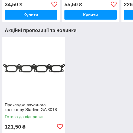
34,50
55,50
226
₴
₴
Купити
Купити
Акційні пропозиції та новинки
Прокладка впускного
колектору Starline GA 3018
Готово до відправки
121,50
₴