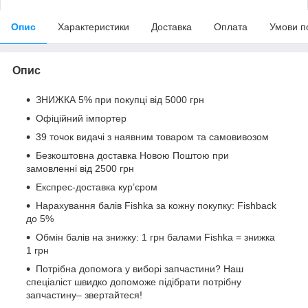
Опис
Характеристики
Доставка
Оплата
Умови п
Опис
ЗНИЖКА 5% при покупці від 5000 грн
Офіційний імпортер
39 точок видачі з наявним товаром та самовивозом
Безкоштовна доставка Новою Поштою при
замовленні від 2500 грн
Експрес-доставка кур’єром
Нарахування балів Fishka за кожну покупку: Fishback
до 5%
Обмін балів на знижку: 1 грн балами Fishka = знижка
1 грн
Потрібна допомога у виборі запчастини? Наш
спеціаліст швидко допоможе підібрати потрібну
запчастину– звертайтеся!