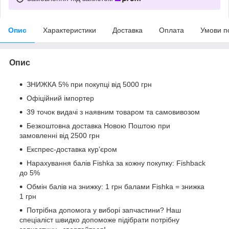
Опис
Характеристики
Доставка
Оплата
Умови п
Опис
ЗНИЖКА 5% при покупці від 5000 грн
Офіційний імпортер
39 точок видачі з наявним товаром та самовивозом
Безкоштовна доставка Новою Поштою при
замовленні від 2500 грн
Експрес-доставка кур’єром
Нарахування балів Fishka за кожну покупку: Fishback
до 5%
Обмін балів на знижку: 1 грн балами Fishka = знижка
1 грн
Потрібна допомога у виборі запчастини? Наш
спеціаліст швидко допоможе підібрати потрібну