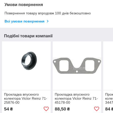
Умови повернення
Повернення товару впродовж 100 днів безкоштовно
Всі умови повернення
Подібні товари компанії
Прокладка впускного
Прокладка впускного
Прок
колектора Victor Reinz 71-
колектора Victor Reinz 71-
коле
25876-00
45178-00
3447
54
88,50
84
₴
₴