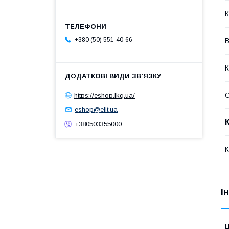
К
+380 (50) 551-40-66
В
К
https://eshop.lkq.ua/
eshop@elit.ua
+380503355000
К
І
Ц