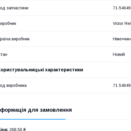
од запчастини
71-54049
иробник
Victor Re
раїна виробник
Німеччин
Стан
Новий
Користувальницькі характеристики
од виробника
71-54049
нформація для замовлення
іна:
268,50 ₴