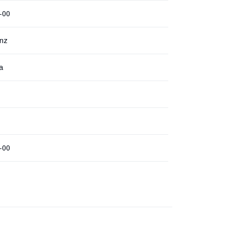
-00
inz
а
-00