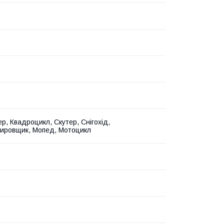
р, Квадроцикл, Скутер, Снігохід,
ировщик, Мопед, Мотоцикл