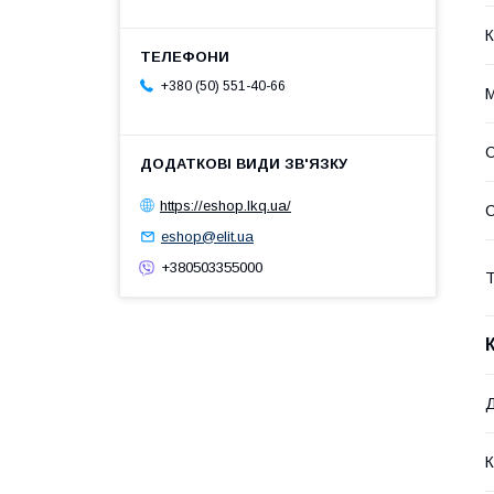
К
+380 (50) 551-40-66
С
https://eshop.lkq.ua/
eshop@elit.ua
+380503355000
Т
Д
К