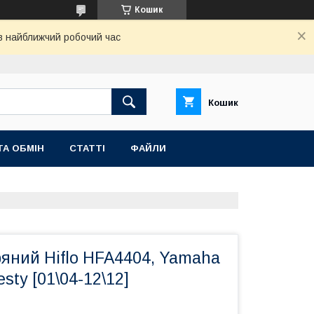
Кошик
 в найближчий робочий час
Кошик
ТА ОБМІН
СТАТТІ
ФАЙЛИ
ряний Hiflo HFA4404, Yamaha
esty [01\04-12\12]