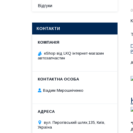
Відгуки
0
К
КОНТАКТИ
Т
П
P
eShop від LKQ інтернет-магазин
автозапчастин
А
Вадим Мирошніченко
вул. Пирогівський шлях,135, Київ,
*
Україна
д