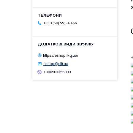
*
о
+380 (50) 551-40-66
https://eshop.lkq.ua/
Ч
eshop@elit.ua
+380503355000