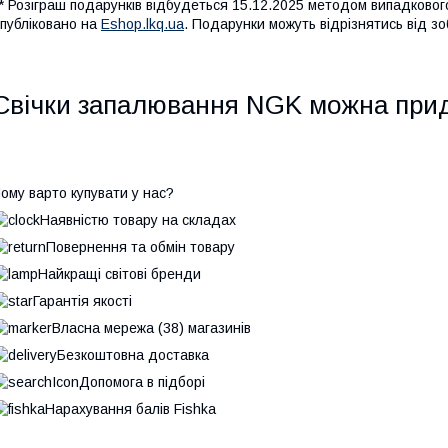
* Розіграш подарунків відбудеться 15.12.2025 методом випадковог
публіковано на
Eshop.lkq.ua
. Подарунки можуть відрізнятись від з
Свічки запалювання NGK можна при
ому варто купувати у нас?
Наявністю товару на складах
Повернення та обмін товару
Найкращі світові бренди
Гарантія якості
Власна мережа (38) магазинів
Безкоштовна доставка
Допомога в підборі
Нарахування балів Fishka