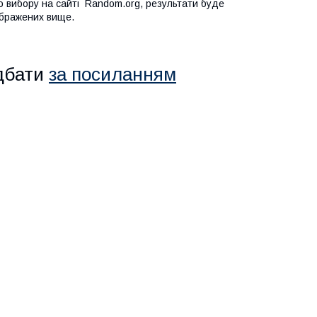
о вибору на сайті Random.org, результати буде
ображених вище.
дбати
за посиланням